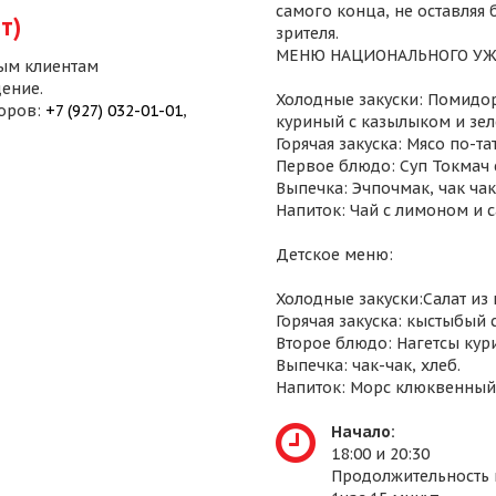
самого конца, не оставляя
т)
зрителя.
МЕНЮ НАЦИОНАЛЬНОГО УЖ
ым клиентам
ение.
Холодные закуски: Помидор
воров:
+7 (927) 032-01-01
,
куриный с казылыком и зел
Горячая закуска: Мясо по-т
Первое блюдо: Суп Токмач 
Выпечка: Эчпочмак, чак чак,
Напиток: Чай с лимоном и 
Детское меню:
Холодные закуски:Салат из
Горячая закуска: кыстыбый 
Второе блюдо: Нагетсы кур
Выпечка: чак-чак, хлеб.
Напиток: Морс клюквенный
Начало:
18:00 и 20:30
Продолжительность 