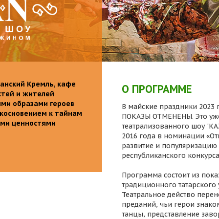
анский Кремль, кафе
О ПРОГРАММЕ
стей и жителей
ими образами героев
В майские праздники 2023 г
икосновением к тайнам
ПОКАЗЫ ОТМЕНЕНЫ. Это уже
ыми ценностями
театрализованного шоу "K
2016 года в номинации «От
развитие и популяризацию 
республиканского конкурса
Программа состоит из пока
традиционного татарского 
Театральное действо перен
преданий, чьи герои знаком
танцы, представление заво