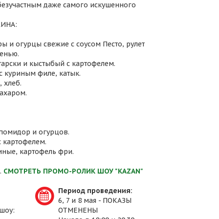
 безучастным даже самого искушенного
ИНА:
ы и огурцы свежие с соусом Песто, рулет
енью.
атарски и кыстыбый с картофелем.
с куриным филе, катык.
 хлеб.
сахаром.
 помидор и огурцов.
с картофелем.
иные, картофель фри.
.
СМОТРЕТЬ ПРОМО-РОЛИК ШОУ "KAZAN"
Период проведения:
6, 7 и 8 мая - ПОКАЗЫ
шоу:
ОТМЕНЕНЫ