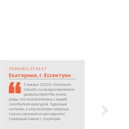
29.04.2022 23:52:17
29.
Екатерина, г. Ессентуки
Лю
3 января 2022го. Огромное
спасибо за предоставленное
удовольствие! Мы очень
рады, что познакомились с вашей
теп
самобытной культурой. Чудесные
поже
костюмы, и классические оперные
05.0
голоса запомнятся нам надолго!
Северный Кавказ г. Ессентуки.