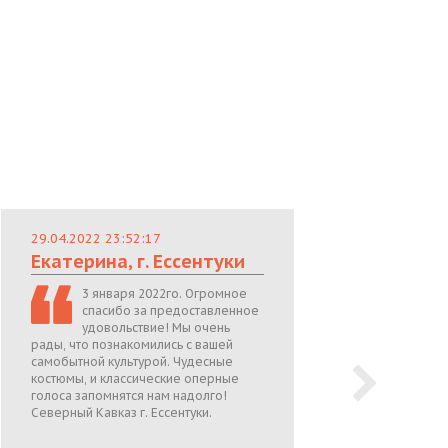
29.04.2022 23:52:17
29.
Екатерина, г. Ессентуки
Лю
3 января 2022го. Огромное
спасибо за предоставленное
удовольствие! Мы очень
рады, что познакомились с вашей
теп
самобытной культурой. Чудесные
поже
костюмы, и классические оперные
05.0
голоса запомнятся нам надолго!
Северный Кавказ г. Ессентуки.