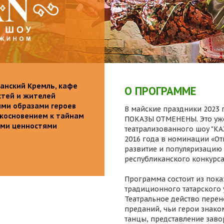
анский Кремль, кафе
О ПРОГРАММЕ
стей и жителей
ими образами героев
В майские праздники 2023 г
икосновением к тайнам
ПОКАЗЫ ОТМЕНЕНЫ. Это уже
ыми ценностями
театрализованного шоу "K
2016 года в номинации «От
развитие и популяризацию 
республиканского конкурса
Программа состоит из пока
традиционного татарского 
Театральное действо перен
преданий, чьи герои знаком
танцы, представление заво