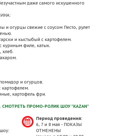
 безучастным даже самого искушенного
ИНА:
ы и огурцы свежие с соусом Песто, рулет
енью.
атарски и кыстыбый с картофелем.
с куриным филе, катык.
 хлеб.
сахаром.
 помидор и огурцов.
с картофелем.
иные, картофель фри.
.
СМОТРЕТЬ ПРОМО-РОЛИК ШОУ "KAZAN"
Период проведения:
6, 7 и 8 мая - ПОКАЗЫ
шоу:
ОТМЕНЕНЫ