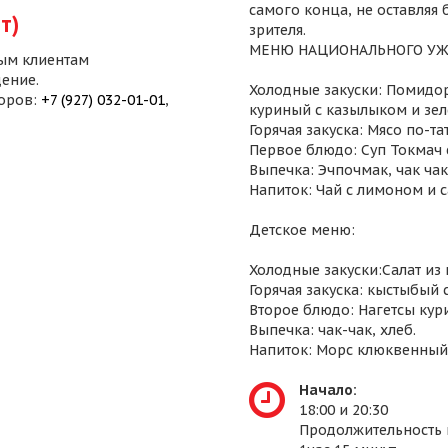
самого конца, не оставляя
т)
зрителя.
МЕНЮ НАЦИОНАЛЬНОГО УЖ
ым клиентам
ение.
Холодные закуски: Помидор
воров:
+7 (927) 032-01-01
,
куриный с казылыком и зел
Горячая закуска: Мясо по-т
Первое блюдо: Суп Токмач 
Выпечка: Эчпочмак, чак чак,
Напиток: Чай с лимоном и 
Детское меню:
Холодные закуски:Салат из
Горячая закуска: кыстыбый 
Второе блюдо: Нагетсы кур
Выпечка: чак-чак, хлеб.
Напиток: Морс клюквенный
Начало:
18:00 и 20:30
Продолжительность 