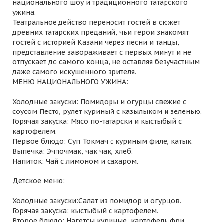
национального шоу и традиционного татарского
ужина.
Театральное действо переносит гостей в сюжет
древних татарских преданий, чьи герои знакомят
гостей с историей Казани через песни и танцы,
представление завораживает с первых минут и не
отпускает до самого конца, не оставляя безучастным
даже самого искушенного зрителя.
МЕНЮ НАЦИОНАЛЬНОГО УЖИНА:
Холодные закуски: Помидоры и огурцы свежие с
соусом Песто, рулет куриный с казылыком и зеленью.
Горячая закуска: Мясо по-татарски и кыстыбый с
картофелем.
Первое блюдо: Суп Токмач с куриным филе, катык.
Выпечка: Эчпочмак, чак чак, хлеб.
Напиток: Чай с лимоном и сахаром.
Детское меню:
Холодные закуски:Салат из помидор и огурцов.
Горячая закуска: кыстыбый с картофелем.
Второе блюдо: Нагетсы куриные, картофель фри.