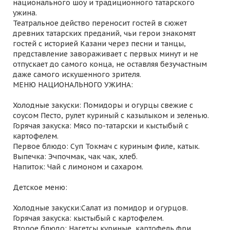
национального шоу и традиционного татарского
ужина.
Театральное действо переносит гостей в сюжет
древних татарских преданий, чьи герои знакомят
гостей с историей Казани через песни и танцы,
представление завораживает с первых минут и не
отпускает до самого конца, не оставляя безучастным
даже самого искушенного зрителя.
МЕНЮ НАЦИОНАЛЬНОГО УЖИНА:
Холодные закуски: Помидоры и огурцы свежие с
соусом Песто, рулет куриный с казылыком и зеленью.
Горячая закуска: Мясо по-татарски и кыстыбый с
картофелем.
Первое блюдо: Суп Токмач с куриным филе, катык.
Выпечка: Эчпочмак, чак чак, хлеб.
Напиток: Чай с лимоном и сахаром.
Детское меню:
Холодные закуски:Салат из помидор и огурцов.
Горячая закуска: кыстыбый с картофелем.
Второе блюдо: Нагетсы куриные, картофель фри.