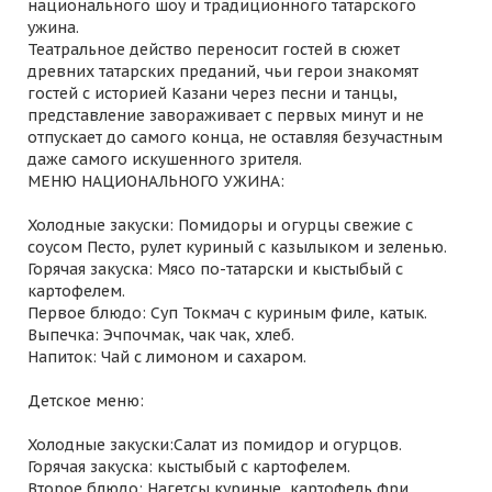
национального шоу и традиционного татарского
ужина.
Театральное действо переносит гостей в сюжет
древних татарских преданий, чьи герои знакомят
гостей с историей Казани через песни и танцы,
представление завораживает с первых минут и не
отпускает до самого конца, не оставляя безучастным
даже самого искушенного зрителя.
МЕНЮ НАЦИОНАЛЬНОГО УЖИНА:
Холодные закуски: Помидоры и огурцы свежие с
соусом Песто, рулет куриный с казылыком и зеленью.
Горячая закуска: Мясо по-татарски и кыстыбый с
картофелем.
Первое блюдо: Суп Токмач с куриным филе, катык.
Выпечка: Эчпочмак, чак чак, хлеб.
Напиток: Чай с лимоном и сахаром.
Детское меню:
Холодные закуски:Салат из помидор и огурцов.
Горячая закуска: кыстыбый с картофелем.
Второе блюдо: Нагетсы куриные, картофель фри.