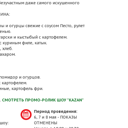
 безучастным даже самого искушенного
ИНА:
ы и огурцы свежие с соусом Песто, рулет
енью.
атарски и кыстыбый с картофелем.
с куриным филе, катык.
 хлеб.
сахаром.
 помидор и огурцов.
с картофелем.
иные, картофель фри.
.
СМОТРЕТЬ ПРОМО-РОЛИК ШОУ "KAZAN"
Период проведения:
6, 7 и 8 мая - ПОКАЗЫ
шоу:
ОТМЕНЕНЫ