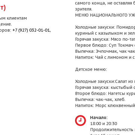
самого конца, не оставляя
т)
зрителя.
МЕНЮ НАЦИОНАЛЬНОГО УЖ
ым клиентам
ение.
Холодные закуски: Помидор
воров:
+7 (927) 032-01-01
,
куриный с казылыком и зел
Горячая закуска: Мясо по-т
Первое блюдо: Суп Токмач 
Выпечка: Эчпочмак, чак чак,
Напиток: Чай с лимоном и 
Детское меню:
Холодные закуски:Салат из
Горячая закуска: кыстыбый 
Второе блюдо: Нагетсы кур
Выпечка: чак-чак, хлеб.
Напиток: Морс клюквенный
Начало:
18:00 и 20:30
Продолжительность 