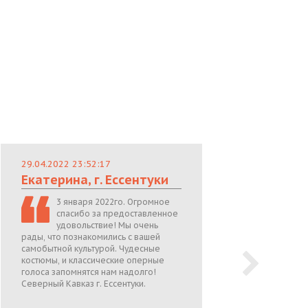
29.04.2022 23:52:17
29.
Екатерина, г. Ессентуки
Лю
3 января 2022го. Огромное
спасибо за предоставленное
удовольствие! Мы очень
рады, что познакомились с вашей
теп
самобытной культурой. Чудесные
поже
костюмы, и классические оперные
05.0
голоса запомнятся нам надолго!
Северный Кавказ г. Ессентуки.