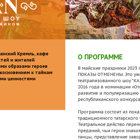
анский Кремль, кафе
О ПРОГРАММЕ
стей и жителей
ими образами героев
В майские праздники 2023 г
икосновением к тайнам
ПОКАЗЫ ОТМЕНЕНЫ. Это уже
ыми ценностями
театрализованного шоу "K
2016 года в номинации «От
развитие и популяризацию 
республиканского конкурса
Программа состоит из пока
традиционного татарского 
Театральное действо перен
преданий, чьи герои знаком
танцы, представление заво