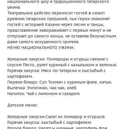
национального шоу и традиционного татарского
ужина.
Театральное действо переносит гостей в сюжет
древних татарских преданий, чьи герои знакомят
гостей с историей Казани через песни и танцы,
представление завораживает с первых минут и не
отпускает до самого конца, не оставляя безучастным
даже самого искушенного зрителя.
МЕНЮ НАЦИОНАЛЬНОГО УЖИНА:
Холодные закуски: Помидоры и огурцы свежие с
соусом Песто, рулет куриный с казылыком и зеленью.
Горячая закуска: Мясо по-татарски и кыстыбый с
картофелем.
Первое блюдо: Суп Токмач с куриным филе, катык.
Выпечка: Эчпочмак, чак чак, хлеб.
Напиток: Чай с лимоном и сахаром.
Детское меню:
Холодные закуски:Салат из помидор и огурцов.
Горячая закуска: кыстыбый с картофелем.
Второе блюдо: Нагетсы куриные, картофель фри.