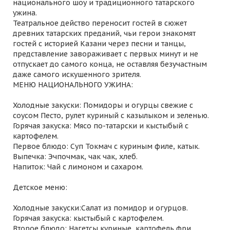
национального шоу и традиционного татарского
ужина.
Театральное действо переносит гостей в сюжет
древних татарских преданий, чьи герои знакомят
гостей с историей Казани через песни и танцы,
представление завораживает с первых минут и не
отпускает до самого конца, не оставляя безучастным
даже самого искушенного зрителя.
МЕНЮ НАЦИОНАЛЬНОГО УЖИНА:
Холодные закуски: Помидоры и огурцы свежие с
соусом Песто, рулет куриный с казылыком и зеленью.
Горячая закуска: Мясо по-татарски и кыстыбый с
картофелем.
Первое блюдо: Суп Токмач с куриным филе, катык.
Выпечка: Эчпочмак, чак чак, хлеб.
Напиток: Чай с лимоном и сахаром.
Детское меню:
Холодные закуски:Салат из помидор и огурцов.
Горячая закуска: кыстыбый с картофелем.
Второе блюдо: Нагетсы куриные, картофель фри.