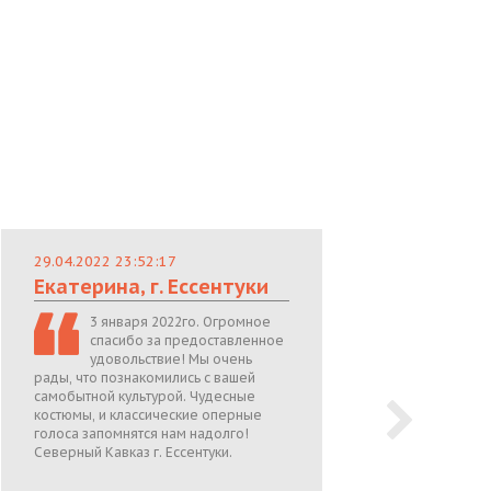
29.04.2022 23:52:17
29.
Екатерина, г. Ессентуки
Лю
3 января 2022го. Огромное
спасибо за предоставленное
удовольствие! Мы очень
рады, что познакомились с вашей
теп
самобытной культурой. Чудесные
поже
костюмы, и классические оперные
05.0
голоса запомнятся нам надолго!
Северный Кавказ г. Ессентуки.