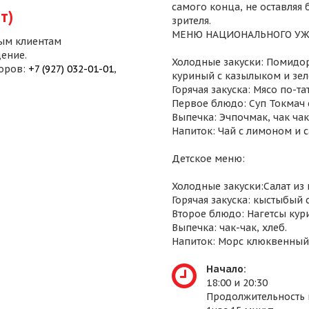
самого конца, не оставляя
т)
зрителя.
МЕНЮ НАЦИОНАЛЬНОГО УЖ
ым клиентам
ение.
Холодные закуски: Помидор
воров:
+7 (927) 032-01-01
,
куриный с казылыком и зел
Горячая закуска: Мясо по-т
Первое блюдо: Суп Токмач 
Выпечка: Эчпочмак, чак чак,
Напиток: Чай с лимоном и 
Детское меню:
Холодные закуски:Салат из
Горячая закуска: кыстыбый 
Второе блюдо: Нагетсы кур
Выпечка: чак-чак, хлеб.
Напиток: Морс клюквенный
Начало:
18:00 и 20:30
Продолжительность 