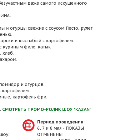
 безучастным даже самого искушенного
ИНА:
ы и огурцы свежие с соусом Песто, рулет
енью.
атарски и кыстыбый с картофелем.
с куриным филе, катык.
 хлеб.
сахаром.
 помидор и огурцов.
с картофелем.
иные, картофель фри.
.
СМОТРЕТЬ ПРОМО-РОЛИК ШОУ "KAZAN"
Период проведения:
6, 7 и 8 мая - ПОКАЗЫ
шоу:
ОТМЕНЕНЫ