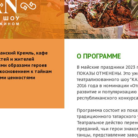
анский Кремль, кафе
О ПРОГРАММЕ
стей и жителей
ими образами героев
В майские праздники 2023 г
икосновением к тайнам
ПОКАЗЫ ОТМЕНЕНЫ. Это уже
ыми ценностями
театрализованного шоу "K
2016 года в номинации «От
развитие и популяризацию 
республиканского конкурса
Программа состоит из пока
традиционного татарского 
Театральное действо перен
преданий, чьи герои знаком
танцы, представление заво