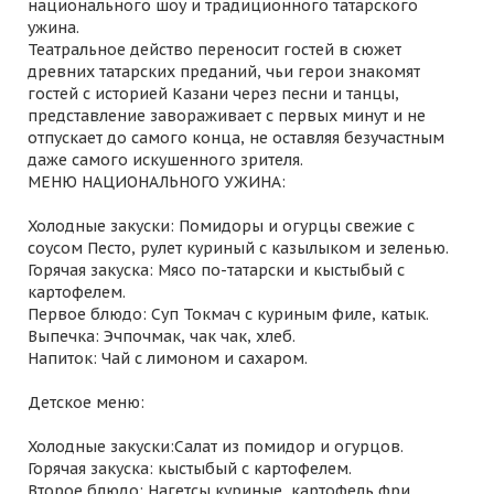
национального шоу и традиционного татарского
ужина.
Театральное действо переносит гостей в сюжет
древних татарских преданий, чьи герои знакомят
гостей с историей Казани через песни и танцы,
представление завораживает с первых минут и не
отпускает до самого конца, не оставляя безучастным
даже самого искушенного зрителя.
МЕНЮ НАЦИОНАЛЬНОГО УЖИНА:
Холодные закуски: Помидоры и огурцы свежие с
соусом Песто, рулет куриный с казылыком и зеленью.
Горячая закуска: Мясо по-татарски и кыстыбый с
картофелем.
Первое блюдо: Суп Токмач с куриным филе, катык.
Выпечка: Эчпочмак, чак чак, хлеб.
Напиток: Чай с лимоном и сахаром.
Детское меню:
Холодные закуски:Салат из помидор и огурцов.
Горячая закуска: кыстыбый с картофелем.
Второе блюдо: Нагетсы куриные, картофель фри.