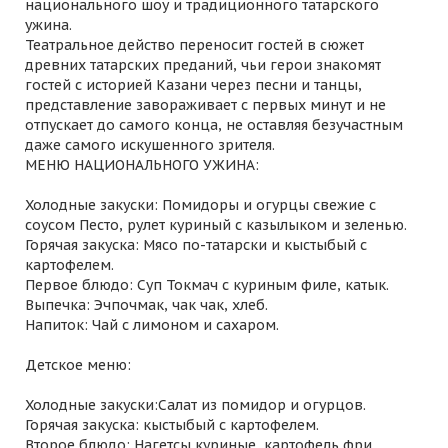
национального шоу и традиционного татарского
ужина.
Театральное действо переносит гостей в сюжет
древних татарских преданий, чьи герои знакомят
гостей с историей Казани через песни и танцы,
представление завораживает с первых минут и не
отпускает до самого конца, не оставляя безучастным
даже самого искушенного зрителя.
МЕНЮ НАЦИОНАЛЬНОГО УЖИНА:
Холодные закуски: Помидоры и огурцы свежие с
соусом Песто, рулет куриный с казылыком и зеленью.
Горячая закуска: Мясо по-татарски и кыстыбый с
картофелем.
Первое блюдо: Суп Токмач с куриным филе, катык.
Выпечка: Эчпочмак, чак чак, хлеб.
Напиток: Чай с лимоном и сахаром.
Детское меню:
Холодные закуски:Салат из помидор и огурцов.
Горячая закуска: кыстыбый с картофелем.
Второе блюдо: Нагетсы куриные, картофель фри.