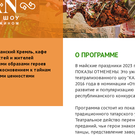
анский Кремль, кафе
О ПРОГРАММЕ
стей и жителей
ими образами героев
В майские праздники 2023 г
икосновением к тайнам
ПОКАЗЫ ОТМЕНЕНЫ. Это уже
ыми ценностями
театрализованного шоу "K
2016 года в номинации «От
развитие и популяризацию 
республиканского конкурса
Программа состоит из пока
традиционного татарского 
Театральное действо перен
преданий, чьи герои знаком
танцы, представление заво