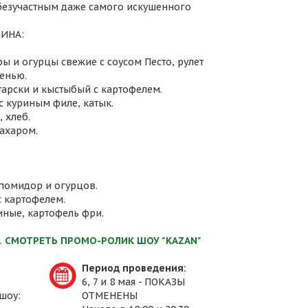
 безучастным даже самого искушенного
ИНА:
ы и огурцы свежие с соусом Песто, рулет
енью.
атарски и кыстыбый с картофелем.
с куриным филе, катык.
 хлеб.
сахаром.
 помидор и огурцов.
с картофелем.
иные, картофель фри.
.
СМОТРЕТЬ ПРОМО-РОЛИК ШОУ "KAZAN"
Период проведения:
6, 7 и 8 мая - ПОКАЗЫ
шоу:
ОТМЕНЕНЫ