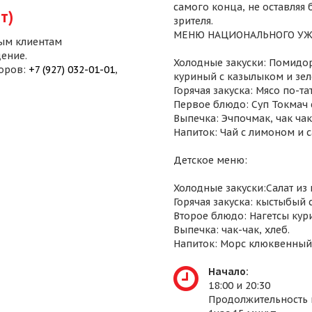
самого конца, не оставляя
т)
зрителя.
МЕНЮ НАЦИОНАЛЬНОГО УЖ
ым клиентам
ение.
Холодные закуски: Помидор
воров:
+7 (927) 032-01-01
,
куриный с казылыком и зел
Горячая закуска: Мясо по-т
Первое блюдо: Суп Токмач 
Выпечка: Эчпочмак, чак чак,
Напиток: Чай с лимоном и 
Детское меню:
Холодные закуски:Салат из
Горячая закуска: кыстыбый 
Второе блюдо: Нагетсы кур
Выпечка: чак-чак, хлеб.
Напиток: Морс клюквенный
Начало:
18:00 и 20:30
Продолжительность 