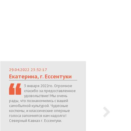
29.04.2022 23:52:17
29.
Екатерина, г. Ессентуки
Лю
3 января 2022го. Огромное
спасибо за предоставленное
удовольствие! Мы очень
рады, что познакомились с вашей
теп
самобытной культурой. Чудесные
поже
костюмы, и классические оперные
05.0
голоса запомнятся нам надолго!
Северный Кавказ г. Ессентуки.