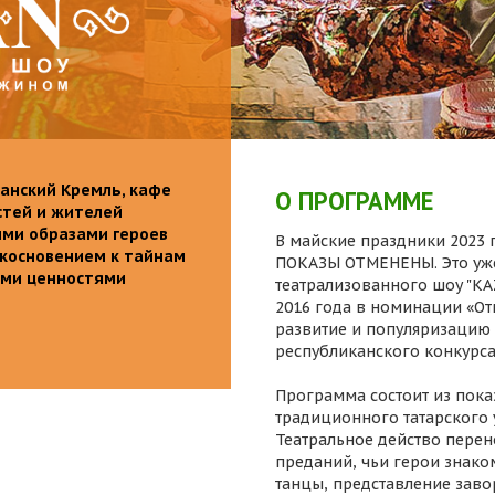
анский Кремль, кафе
О ПРОГРАММЕ
стей и жителей
ими образами героев
В майские праздники 2023 г
икосновением к тайнам
ПОКАЗЫ ОТМЕНЕНЫ. Это уже
ыми ценностями
театрализованного шоу "K
2016 года в номинации «От
развитие и популяризацию 
республиканского конкурса
Программа состоит из пока
традиционного татарского 
Театральное действо перен
преданий, чьи герои знаком
танцы, представление заво