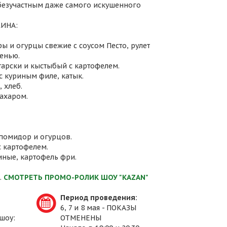
 безучастным даже самого искушенного
ИНА:
ы и огурцы свежие с соусом Песто, рулет
енью.
атарски и кыстыбый с картофелем.
с куриным филе, катык.
 хлеб.
сахаром.
 помидор и огурцов.
с картофелем.
иные, картофель фри.
.
СМОТРЕТЬ ПРОМО-РОЛИК ШОУ "KAZAN"
Период проведения:
6, 7 и 8 мая - ПОКАЗЫ
шоу:
ОТМЕНЕНЫ