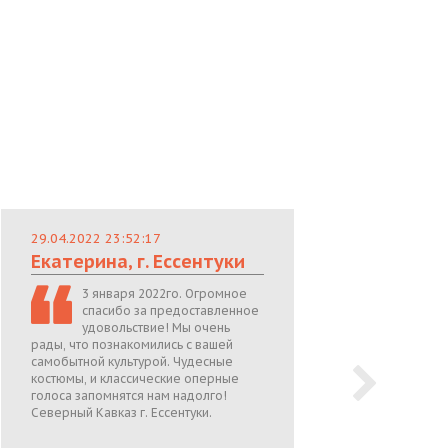
29.04.2022 23:52:17
29.
Екатерина, г. Ессентуки
Лю
3 января 2022го. Огромное
спасибо за предоставленное
удовольствие! Мы очень
рады, что познакомились с вашей
теп
самобытной культурой. Чудесные
поже
костюмы, и классические оперные
05.0
голоса запомнятся нам надолго!
Северный Кавказ г. Ессентуки.