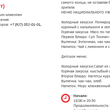
самого конца, не оставляя
т)
зрителя.
МЕНЮ НАЦИОНАЛЬНОГО УЖ
ым клиентам
ение.
Холодные закуски: Помидор
воров:
+7 (927) 032-01-01
,
куриный с казылыком и зел
Горячая закуска: Мясо по-т
Первое блюдо: Суп Токмач 
Выпечка: Эчпочмак, чак чак,
Напиток: Чай с лимоном и 
Детское меню:
Холодные закуски:Салат из
Горячая закуска: кыстыбый 
Второе блюдо: Нагетсы кур
Выпечка: чак-чак, хлеб.
Напиток: Морс клюквенный
Начало:
18:00 и 20:30
Продолжительность 