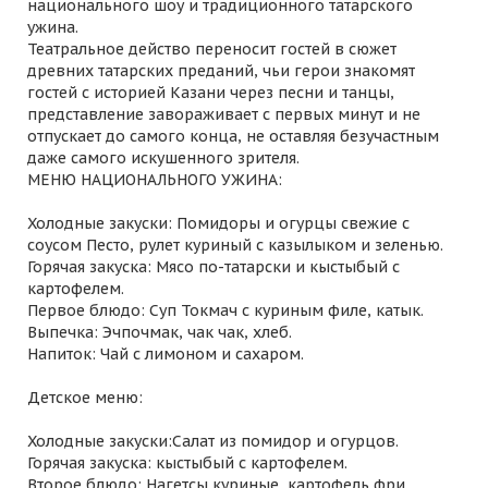
национального шоу и традиционного татарского
ужина.
Театральное действо переносит гостей в сюжет
древних татарских преданий, чьи герои знакомят
гостей с историей Казани через песни и танцы,
представление завораживает с первых минут и не
отпускает до самого конца, не оставляя безучастным
даже самого искушенного зрителя.
МЕНЮ НАЦИОНАЛЬНОГО УЖИНА:
Холодные закуски: Помидоры и огурцы свежие с
соусом Песто, рулет куриный с казылыком и зеленью.
Горячая закуска: Мясо по-татарски и кыстыбый с
картофелем.
Первое блюдо: Суп Токмач с куриным филе, катык.
Выпечка: Эчпочмак, чак чак, хлеб.
Напиток: Чай с лимоном и сахаром.
Детское меню:
Холодные закуски:Салат из помидор и огурцов.
Горячая закуска: кыстыбый с картофелем.
Второе блюдо: Нагетсы куриные, картофель фри.