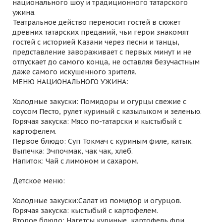
национального шоу и традиционного татарского
ужина.
Театральное действо переносит гостей в сюжет
древних татарских преданий, чьи герои знакомят
гостей с историей Казани через песни и танцы,
представление завораживает с первых минут и не
отпускает до самого конца, не оставляя безучастным
даже самого искушенного зрителя.
МЕНЮ НАЦИОНАЛЬНОГО УЖИНА:
Холодные закуски: Помидоры и огурцы свежие с
соусом Песто, рулет куриный с казылыком и зеленью.
Горячая закуска: Мясо по-татарски и кыстыбый с
картофелем.
Первое блюдо: Суп Токмач с куриным филе, катык.
Выпечка: Эчпочмак, чак чак, хлеб.
Напиток: Чай с лимоном и сахаром.
Детское меню:
Холодные закуски:Салат из помидор и огурцов.
Горячая закуска: кыстыбый с картофелем.
Второе блюдо: Нагетсы куриные, картофель фри.