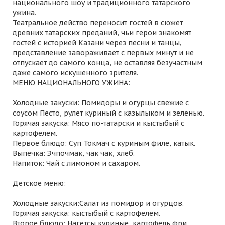
национального шоу и традиционного татарского
ужина.
Театральное действо переносит гостей в сюжет
древних татарских преданий, чьи герои знакомят
гостей с историей Казани через песни и танцы,
представление завораживает с первых минут и не
отпускает до самого конца, не оставляя безучастным
даже самого искушенного зрителя.
МЕНЮ НАЦИОНАЛЬНОГО УЖИНА:
Холодные закуски: Помидоры и огурцы свежие с
соусом Песто, рулет куриный с казылыком и зеленью.
Горячая закуска: Мясо по-татарски и кыстыбый с
картофелем.
Первое блюдо: Суп Токмач с куриным филе, катык.
Выпечка: Эчпочмак, чак чак, хлеб.
Напиток: Чай с лимоном и сахаром.
Детское меню:
Холодные закуски:Салат из помидор и огурцов.
Горячая закуска: кыстыбый с картофелем.
Второе блюдо: Нагетсы куриные, картофель фри.