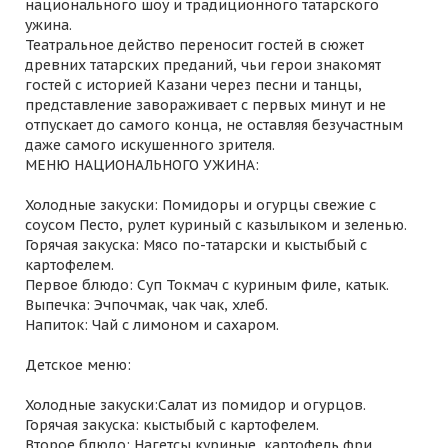
национального шоу и традиционного татарского
ужина.
Театральное действо переносит гостей в сюжет
древних татарских преданий, чьи герои знакомят
гостей с историей Казани через песни и танцы,
представление завораживает с первых минут и не
отпускает до самого конца, не оставляя безучастным
даже самого искушенного зрителя.
МЕНЮ НАЦИОНАЛЬНОГО УЖИНА:
Холодные закуски: Помидоры и огурцы свежие с
соусом Песто, рулет куриный с казылыком и зеленью.
Горячая закуска: Мясо по-татарски и кыстыбый с
картофелем.
Первое блюдо: Суп Токмач с куриным филе, катык.
Выпечка: Эчпочмак, чак чак, хлеб.
Напиток: Чай с лимоном и сахаром.
Детское меню:
Холодные закуски:Салат из помидор и огурцов.
Горячая закуска: кыстыбый с картофелем.
Второе блюдо: Нагетсы куриные, картофель фри.