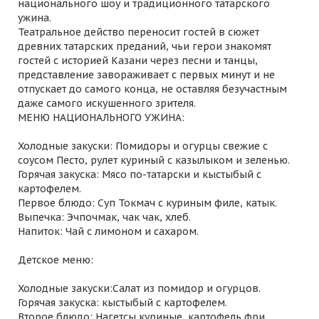
национального шоу и традиционного татарского
ужина.
Театральное действо переносит гостей в сюжет
древних татарских преданий, чьи герои знакомят
гостей с историей Казани через песни и танцы,
представление завораживает с первых минут и не
отпускает до самого конца, не оставляя безучастным
даже самого искушенного зрителя.
МЕНЮ НАЦИОНАЛЬНОГО УЖИНА:
Холодные закуски: Помидоры и огурцы свежие с
соусом Песто, рулет куриный с казылыком и зеленью.
Горячая закуска: Мясо по-татарски и кыстыбый с
картофелем.
Первое блюдо: Суп Токмач с куриным филе, катык.
Выпечка: Эчпочмак, чак чак, хлеб.
Напиток: Чай с лимоном и сахаром.
Детское меню:
Холодные закуски:Салат из помидор и огурцов.
Горячая закуска: кыстыбый с картофелем.
Второе блюдо: Нагетсы куриные, картофель фри.