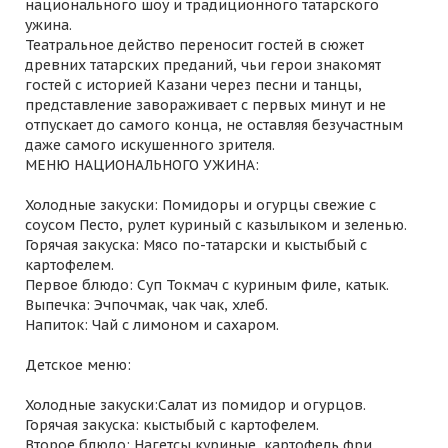
национального шоу и традиционного татарского
ужина.
Театральное действо переносит гостей в сюжет
древних татарских преданий, чьи герои знакомят
гостей с историей Казани через песни и танцы,
представление завораживает с первых минут и не
отпускает до самого конца, не оставляя безучастным
даже самого искушенного зрителя.
МЕНЮ НАЦИОНАЛЬНОГО УЖИНА:
Холодные закуски: Помидоры и огурцы свежие с
соусом Песто, рулет куриный с казылыком и зеленью.
Горячая закуска: Мясо по-татарски и кыстыбый с
картофелем.
Первое блюдо: Суп Токмач с куриным филе, катык.
Выпечка: Эчпочмак, чак чак, хлеб.
Напиток: Чай с лимоном и сахаром.
Детское меню:
Холодные закуски:Салат из помидор и огурцов.
Горячая закуска: кыстыбый с картофелем.
Второе блюдо: Нагетсы куриные, картофель фри.