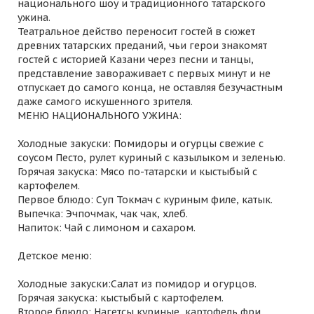
национального шоу и традиционного татарского
ужина.
Театральное действо переносит гостей в сюжет
древних татарских преданий, чьи герои знакомят
гостей с историей Казани через песни и танцы,
представление завораживает с первых минут и не
отпускает до самого конца, не оставляя безучастным
даже самого искушенного зрителя.
МЕНЮ НАЦИОНАЛЬНОГО УЖИНА:
Холодные закуски: Помидоры и огурцы свежие с
соусом Песто, рулет куриный с казылыком и зеленью.
Горячая закуска: Мясо по-татарски и кыстыбый с
картофелем.
Первое блюдо: Суп Токмач с куриным филе, катык.
Выпечка: Эчпочмак, чак чак, хлеб.
Напиток: Чай с лимоном и сахаром.
Детское меню:
Холодные закуски:Салат из помидор и огурцов.
Горячая закуска: кыстыбый с картофелем.
Второе блюдо: Нагетсы куриные, картофель фри.