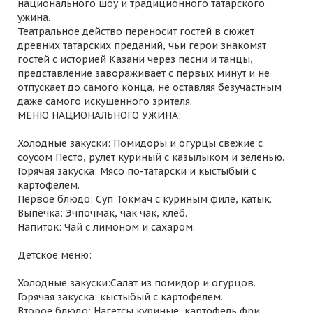
национального шоу и традиционного татарского
ужина.
Театральное действо переносит гостей в сюжет
древних татарских преданий, чьи герои знакомят
гостей с историей Казани через песни и танцы,
представление завораживает с первых минут и не
отпускает до самого конца, не оставляя безучастным
даже самого искушенного зрителя.
МЕНЮ НАЦИОНАЛЬНОГО УЖИНА:
Холодные закуски: Помидоры и огурцы свежие с
соусом Песто, рулет куриный с казылыком и зеленью.
Горячая закуска: Мясо по-татарски и кыстыбый с
картофелем.
Первое блюдо: Суп Токмач с куриным филе, катык.
Выпечка: Эчпочмак, чак чак, хлеб.
Напиток: Чай с лимоном и сахаром.
Детское меню:
Холодные закуски:Салат из помидор и огурцов.
Горячая закуска: кыстыбый с картофелем.
Второе блюдо: Нагетсы куриные, картофель фри.