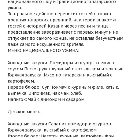
национального шоу и традиционного татарского
ужина.
Театральное действо переносит гостей в сюжет
древних татарских преданий, чьи герои знакомят
гостей с историей Казани через песни и танцы,
представление завораживает с первых минут и не
отпускает до самого конца, не оставляя безучастным
даже самого искушенного зрителя.
МЕНЮ НАЦИОНАЛЬНОГО УЖИНА:
Холодные закуски: Помидоры и огурцы свежие с
соусом Песто, рулет куриный с казылыком и зеленью.
Горячая закуска: Мясо по-татарски и кыстыбый с
картофелем.
Первое блюдо: Суп Токмач с куриным филе, катык.
Выпечка: Эчпочмак, чак чак, хлеб.
Напиток: Чай с лимоном и сахаром.
Детское меню:
Холодные закуски:Салат из помидор и огурцов.
Горячая закуска: кыстыбый с картофелем.
Второе блюдо: Нагетсы куриные, картофель фри.