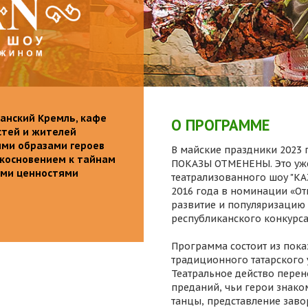
анский Кремль, кафе
О ПРОГРАММЕ
стей и жителей
ими образами героев
В майские праздники 2023 г
икосновением к тайнам
ПОКАЗЫ ОТМЕНЕНЫ. Это уже
ыми ценностями
театрализованного шоу "K
2016 года в номинации «От
развитие и популяризацию 
республиканского конкурса
Программа состоит из пока
традиционного татарского 
Театральное действо перен
преданий, чьи герои знаком
танцы, представление заво