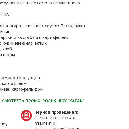
 безучастным даже самого искушенного
ИНА:
ы и огурцы свежие с соусом Песто, рулет
енью.
атарски и кыстыбый с картофелем.
с куриным филе, катык.
 хлеб.
сахаром.
 помидор и огурцов.
с картофелем.
иные, картофель фри.
.
СМОТРЕТЬ ПРОМО-РОЛИК ШОУ "KAZAN"
Период проведения:
6, 7 и 8 мая - ПОКАЗЫ
шоу:
ОТМЕНЕНЫ