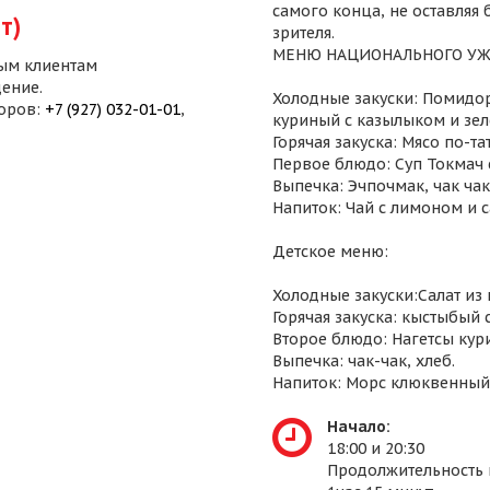
самого конца, не оставляя
т)
зрителя.
МЕНЮ НАЦИОНАЛЬНОГО УЖ
ым клиентам
ение.
Холодные закуски: Помидор
воров:
+7 (927) 032-01-01
,
куриный с казылыком и зел
Горячая закуска: Мясо по-т
Первое блюдо: Суп Токмач 
Выпечка: Эчпочмак, чак чак,
Напиток: Чай с лимоном и 
Детское меню:
Холодные закуски:Салат из
Горячая закуска: кыстыбый 
Второе блюдо: Нагетсы кур
Выпечка: чак-чак, хлеб.
Напиток: Морс клюквенный
Начало:
18:00 и 20:30
Продолжительность 