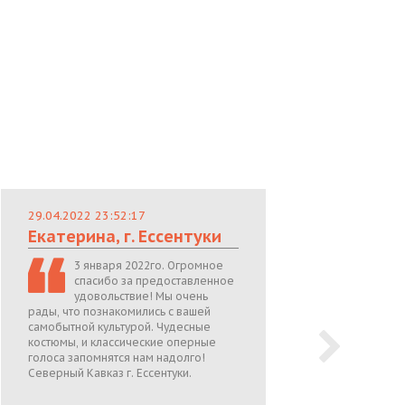
29.04.2022 23:52:17
29.
Екатерина, г. Ессентуки
Лю
3 января 2022го. Огромное
спасибо за предоставленное
удовольствие! Мы очень
рады, что познакомились с вашей
теп
самобытной культурой. Чудесные
поже
костюмы, и классические оперные
05.0
голоса запомнятся нам надолго!
Северный Кавказ г. Ессентуки.