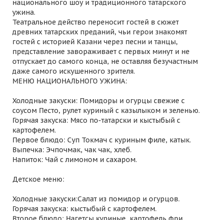
национального шоу и традиционного татарского
ужина.
Театральное действо переносит гостей в сюжет
древних татарских преданий, чьи герои знакомят
гостей с историей Казани через песни и танцы,
представление завораживает с первых минут и не
отпускает до самого конца, не оставляя безучастным
даже самого искушенного зрителя.
МЕНЮ НАЦИОНАЛЬНОГО УЖИНА:
Холодные закуски: Помидоры и огурцы свежие с
соусом Песто, рулет куриный с казылыком и зеленью.
Горячая закуска: Мясо по-татарски и кыстыбый с
картофелем.
Первое блюдо: Суп Токмач с куриным филе, катык.
Выпечка: Эчпочмак, чак чак, хлеб.
Напиток: Чай с лимоном и сахаром.
Детское меню:
Холодные закуски:Салат из помидор и огурцов.
Горячая закуска: кыстыбый с картофелем.
Второе блюдо: Нагетсы куриные, картофель фри.