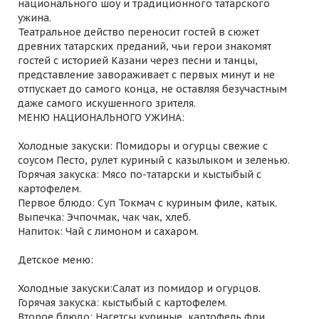
национального шоу и традиционного татарского
ужина.
Театральное действо переносит гостей в сюжет
древних татарских преданий, чьи герои знакомят
гостей с историей Казани через песни и танцы,
представление завораживает с первых минут и не
отпускает до самого конца, не оставляя безучастным
даже самого искушенного зрителя.
МЕНЮ НАЦИОНАЛЬНОГО УЖИНА:
Холодные закуски: Помидоры и огурцы свежие с
соусом Песто, рулет куриный с казылыком и зеленью.
Горячая закуска: Мясо по-татарски и кыстыбый с
картофелем.
Первое блюдо: Суп Токмач с куриным филе, катык.
Выпечка: Эчпочмак, чак чак, хлеб.
Напиток: Чай с лимоном и сахаром.
Детское меню:
Холодные закуски:Салат из помидор и огурцов.
Горячая закуска: кыстыбый с картофелем.
Второе блюдо: Нагетсы куриные, картофель фри.