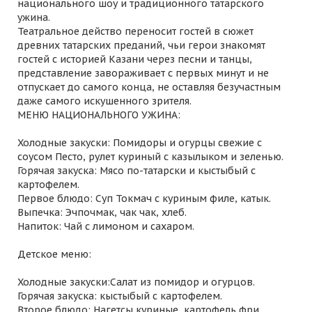
национального шоу и традиционного татарского
ужина.
Театральное действо переносит гостей в сюжет
древних татарских преданий, чьи герои знакомят
гостей с историей Казани через песни и танцы,
представление завораживает с первых минут и не
отпускает до самого конца, не оставляя безучастным
даже самого искушенного зрителя.
МЕНЮ НАЦИОНАЛЬНОГО УЖИНА:
Холодные закуски: Помидоры и огурцы свежие с
соусом Песто, рулет куриный с казылыком и зеленью.
Горячая закуска: Мясо по-татарски и кыстыбый с
картофелем.
Первое блюдо: Суп Токмач с куриным филе, катык.
Выпечка: Эчпочмак, чак чак, хлеб.
Напиток: Чай с лимоном и сахаром.
Детское меню:
Холодные закуски:Салат из помидор и огурцов.
Горячая закуска: кыстыбый с картофелем.
Второе блюдо: Нагетсы куриные, картофель фри.