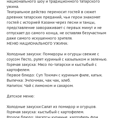
национального шоу и традиционного татарского
ужина.
Театральное действо переносит гостей в сюжет
древних татарских преданий, чьи герои знакомят
гостей с историей Казани через песни и танцы,
представление завораживает с первых минут и не
отпускает до самого конца, не оставляя безучастным
даже самого искушенного зрителя.
МЕНЮ НАЦИОНАЛЬНОГО УЖИНА:
Холодные закуски: Помидоры и огурцы свежие с
соусом Песто, рулет куриный с казылыком и зеленью.
Горячая закуска: Мясо по-татарски и кыстыбый с
картофелем.
Первое блюдо: Суп Токмач с куриным филе, катык.
Выпечка: Эчпочмак, чак чак, хлеб.
Напиток: Чай с лимоном и сахаром.
Детское меню:
Холодные закуски:Салат из помидор и огурцов.
Горячая закуска: кыстыбый с картофелем.
Второе блюдо: Нагетсы куриные, картофель фри.