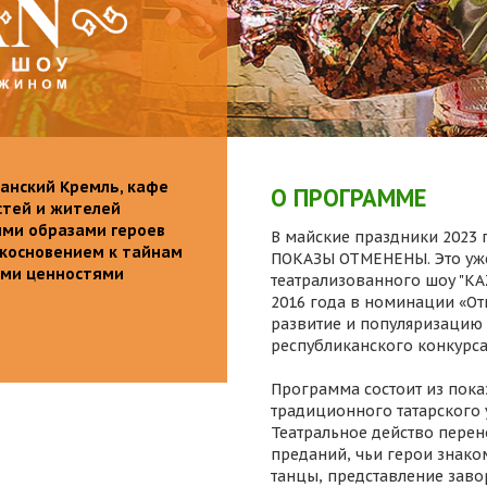
анский Кремль, кафе
О ПРОГРАММЕ
стей и жителей
ими образами героев
В майские праздники 2023 г
икосновением к тайнам
ПОКАЗЫ ОТМЕНЕНЫ. Это уже
ыми ценностями
театрализованного шоу "K
2016 года в номинации «От
развитие и популяризацию 
республиканского конкурса
Программа состоит из пока
традиционного татарского 
Театральное действо перен
преданий, чьи герои знаком
танцы, представление заво