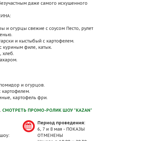
 безучастным даже самого искушенного
ИНА:
ы и огурцы свежие с соусом Песто, рулет
енью.
атарски и кыстыбый с картофелем.
с куриным филе, катык.
 хлеб.
сахаром.
 помидор и огурцов.
с картофелем.
иные, картофель фри.
.
СМОТРЕТЬ ПРОМО-РОЛИК ШОУ "KAZAN"
Период проведения:
6, 7 и 8 мая - ПОКАЗЫ
шоу:
ОТМЕНЕНЫ