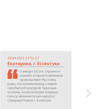
29.04.2022 23:52:17
29.
Екатерина, г. Ессентуки
Лю
3 января 2022го. Огромное
спасибо за предоставленное
удовольствие! Мы очень
рады, что познакомились с вашей
теп
самобытной культурой. Чудесные
поже
костюмы, и классические оперные
05.0
голоса запомнятся нам надолго!
Северный Кавказ г. Ессентуки.