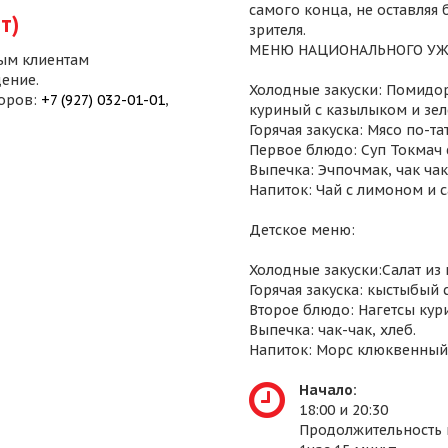
самого конца, не оставляя
т)
зрителя.
МЕНЮ НАЦИОНАЛЬНОГО УЖ
ым клиентам
ение.
Холодные закуски: Помидор
воров:
+7 (927) 032-01-01
,
куриный с казылыком и зел
Горячая закуска: Мясо по-т
Первое блюдо: Суп Токмач 
Выпечка: Эчпочмак, чак чак,
Напиток: Чай с лимоном и 
Детское меню:
Холодные закуски:Салат из
Горячая закуска: кыстыбый 
Второе блюдо: Нагетсы кур
Выпечка: чак-чак, хлеб.
Напиток: Морс клюквенный
Начало:
18:00 и 20:30
Продолжительность 