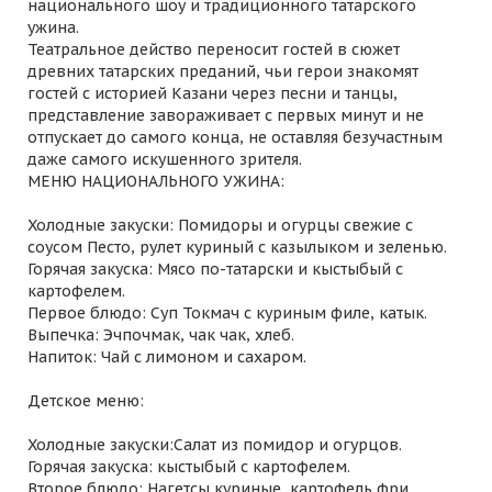
национального шоу и традиционного татарского
ужина.
Театральное действо переносит гостей в сюжет
древних татарских преданий, чьи герои знакомят
гостей с историей Казани через песни и танцы,
представление завораживает с первых минут и не
отпускает до самого конца, не оставляя безучастным
даже самого искушенного зрителя.
МЕНЮ НАЦИОНАЛЬНОГО УЖИНА:
Холодные закуски: Помидоры и огурцы свежие с
соусом Песто, рулет куриный с казылыком и зеленью.
Горячая закуска: Мясо по-татарски и кыстыбый с
картофелем.
Первое блюдо: Суп Токмач с куриным филе, катык.
Выпечка: Эчпочмак, чак чак, хлеб.
Напиток: Чай с лимоном и сахаром.
Детское меню:
Холодные закуски:Салат из помидор и огурцов.
Горячая закуска: кыстыбый с картофелем.
Второе блюдо: Нагетсы куриные, картофель фри.