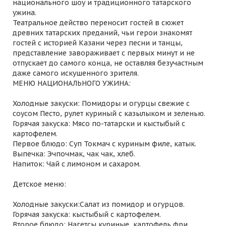
национального шоу и традиционного татарского
ужина.
Театральное действо переносит гостей в сюжет
древних татарских преданий, чьи герои знакомят
гостей с историей Казани через песни и танцы,
представление завораживает с первых минут и не
отпускает до самого конца, не оставляя безучастным
даже самого искушенного зрителя.
МЕНЮ НАЦИОНАЛЬНОГО УЖИНА:
Холодные закуски: Помидоры и огурцы свежие с
соусом Песто, рулет куриный с казылыком и зеленью.
Горячая закуска: Мясо по-татарски и кыстыбый с
картофелем.
Первое блюдо: Суп Токмач с куриным филе, катык.
Выпечка: Эчпочмак, чак чак, хлеб.
Напиток: Чай с лимоном и сахаром.
Детское меню:
Холодные закуски:Салат из помидор и огурцов.
Горячая закуска: кыстыбый с картофелем.
Второе блюдо: Нагетсы куриные, картофель фри.