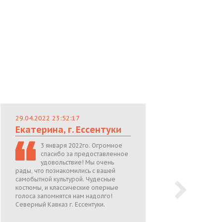
29.04.2022 23:52:17
29.
Екатерина, г. Ессентуки
Лю
3 января 2022го. Огромное
спасибо за предоставленное
удовольствие! Мы очень
рады, что познакомились с вашей
теп
самобытной культурой. Чудесные
поже
костюмы, и классические оперные
05.0
голоса запомнятся нам надолго!
Северный Кавказ г. Ессентуки.