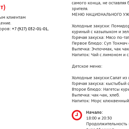
самого конца, не оставляя
т)
зрителя.
МЕНЮ НАЦИОНАЛЬНОГО УЖ
ым клиентам
ение.
Холодные закуски: Помидор
воров:
+7 (927) 032-01-01
,
куриный с казылыком и зел
Горячая закуска: Мясо по-т
Первое блюдо: Суп Токмач 
Выпечка: Эчпочмак, чак чак,
Напиток: Чай с лимоном и 
Детское меню:
Холодные закуски:Салат из
Горячая закуска: кыстыбый 
Второе блюдо: Нагетсы кур
Выпечка: чак-чак, хлеб.
Напиток: Морс клюквенный
Начало:
18:00 и 20:30
Продолжительность 