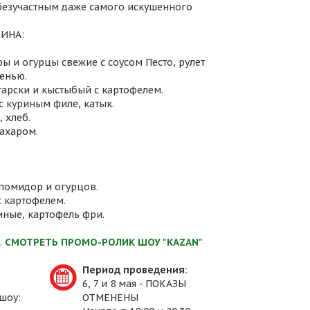
 безучастным даже самого искушенного
ИНА:
ы и огурцы свежие с соусом Песто, рулет
енью.
атарски и кыстыбый с картофелем.
с куриным филе, катык.
 хлеб.
сахаром.
 помидор и огурцов.
с картофелем.
иные, картофель фри.
.
СМОТРЕТЬ ПРОМО-РОЛИК ШОУ "KAZAN"
Период проведения:
6, 7 и 8 мая - ПОКАЗЫ
шоу:
ОТМЕНЕНЫ