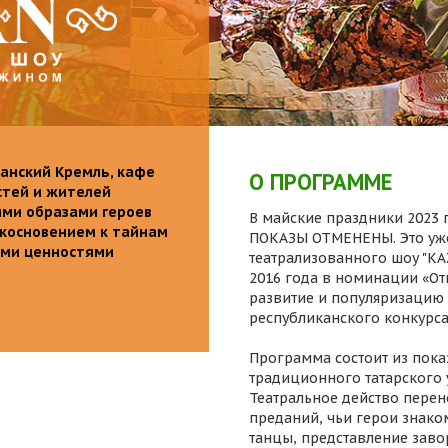
анский Кремль, кафе
О ПРОГРАММЕ
стей и жителей
ими образами героев
В майские праздники 2023 г
икосновением к тайнам
ПОКАЗЫ ОТМЕНЕНЫ. Это уже
ыми ценностями
театрализованного шоу "K
2016 года в номинации «От
развитие и популяризацию 
республиканского конкурса
Программа состоит из пока
традиционного татарского 
Театральное действо перен
преданий, чьи герои знаком
танцы, представление заво