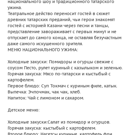
национального шоу и традиционного татарского
ужина.
Театральное действо переносит гостей в сюжет
древних татарских преданий, чьи герои знакомят
гостей с историей Казани через песни и танцы,
представление завораживает с первых минут и не
отпускает до самого конца, не оставляя безучастным
даже самого искушенного зрителя.
МЕНЮ НАЦИОНАЛЬНОГО УЖИНА:
Холодные закуски: Помидоры и огурцы свежие с
соусом Песто, рулет куриный с казылыком и зеленью.
Горячая закуска: Мясо по-татарски и кыстыбый с
картофелем.
Первое блюдо: Суп Токмач с куриным филе, катык.
Выпечка: Эчпочмак, чак чак, хлеб.
Напиток: Чай с лимоном и сахаром.
Детское меню:
Холодные закуски:Салат из помидор и огурцов.
Горячая закуска: кыстыбый с картофелем.
Второе блюдо: Нагетсы куриные, картофель фри.