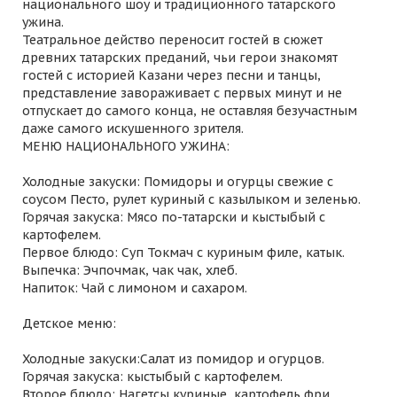
национального шоу и традиционного татарского
ужина.
Театральное действо переносит гостей в сюжет
древних татарских преданий, чьи герои знакомят
гостей с историей Казани через песни и танцы,
представление завораживает с первых минут и не
отпускает до самого конца, не оставляя безучастным
даже самого искушенного зрителя.
МЕНЮ НАЦИОНАЛЬНОГО УЖИНА:
Холодные закуски: Помидоры и огурцы свежие с
соусом Песто, рулет куриный с казылыком и зеленью.
Горячая закуска: Мясо по-татарски и кыстыбый с
картофелем.
Первое блюдо: Суп Токмач с куриным филе, катык.
Выпечка: Эчпочмак, чак чак, хлеб.
Напиток: Чай с лимоном и сахаром.
Детское меню:
Холодные закуски:Салат из помидор и огурцов.
Горячая закуска: кыстыбый с картофелем.
Второе блюдо: Нагетсы куриные, картофель фри.