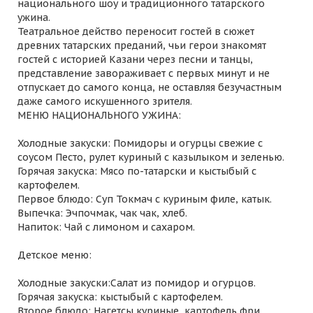
национального шоу и традиционного татарского
ужина.
Театральное действо переносит гостей в сюжет
древних татарских преданий, чьи герои знакомят
гостей с историей Казани через песни и танцы,
представление завораживает с первых минут и не
отпускает до самого конца, не оставляя безучастным
даже самого искушенного зрителя.
МЕНЮ НАЦИОНАЛЬНОГО УЖИНА:
Холодные закуски: Помидоры и огурцы свежие с
соусом Песто, рулет куриный с казылыком и зеленью.
Горячая закуска: Мясо по-татарски и кыстыбый с
картофелем.
Первое блюдо: Суп Токмач с куриным филе, катык.
Выпечка: Эчпочмак, чак чак, хлеб.
Напиток: Чай с лимоном и сахаром.
Детское меню:
Холодные закуски:Салат из помидор и огурцов.
Горячая закуска: кыстыбый с картофелем.
Второе блюдо: Нагетсы куриные, картофель фри.