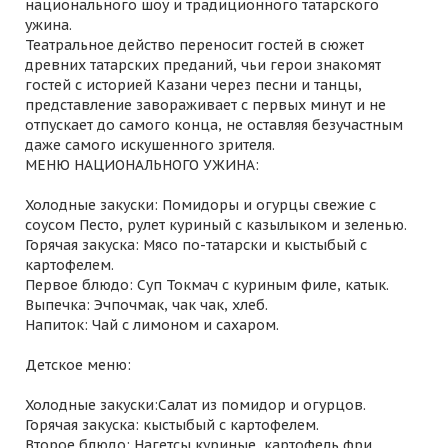
национального шоу и традиционного татарского
ужина.
Театральное действо переносит гостей в сюжет
древних татарских преданий, чьи герои знакомят
гостей с историей Казани через песни и танцы,
представление завораживает с первых минут и не
отпускает до самого конца, не оставляя безучастным
даже самого искушенного зрителя.
МЕНЮ НАЦИОНАЛЬНОГО УЖИНА:
Холодные закуски: Помидоры и огурцы свежие с
соусом Песто, рулет куриный с казылыком и зеленью.
Горячая закуска: Мясо по-татарски и кыстыбый с
картофелем.
Первое блюдо: Суп Токмач с куриным филе, катык.
Выпечка: Эчпочмак, чак чак, хлеб.
Напиток: Чай с лимоном и сахаром.
Детское меню:
Холодные закуски:Салат из помидор и огурцов.
Горячая закуска: кыстыбый с картофелем.
Второе блюдо: Нагетсы куриные, картофель фри.