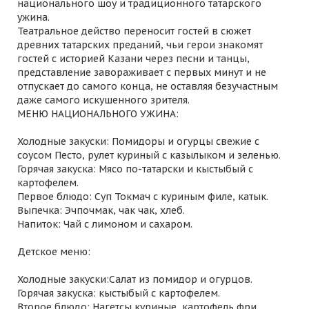
национального шоу и традиционного татарского
ужина.
Театральное действо переносит гостей в сюжет
древних татарских преданий, чьи герои знакомят
гостей с историей Казани через песни и танцы,
представление завораживает с первых минут и не
отпускает до самого конца, не оставляя безучастным
даже самого искушенного зрителя.
МЕНЮ НАЦИОНАЛЬНОГО УЖИНА:
Холодные закуски: Помидоры и огурцы свежие с
соусом Песто, рулет куриный с казылыком и зеленью.
Горячая закуска: Мясо по-татарски и кыстыбый с
картофелем.
Первое блюдо: Суп Токмач с куриным филе, катык.
Выпечка: Эчпочмак, чак чак, хлеб.
Напиток: Чай с лимоном и сахаром.
Детское меню:
Холодные закуски:Салат из помидор и огурцов.
Горячая закуска: кыстыбый с картофелем.
Второе блюдо: Нагетсы куриные, картофель фри.