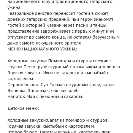
национального шоу и традиционного татарского
ужина.
Театральное действо переносит гостей в сюжет
древних татарских преданий, чьи герои знакомят
гостей с историей Казани через песни и танцы,
представление завораживает с первых минут и не
отпускает до самого конца, не оставляя безучастным
даже самого искушенного зрителя.
МЕНЮ НАЦИОНАЛЬНОГО УЖИНА:
Холодные закуски: Помидоры и огурцы свежие с
соусом Песто, рулет куриный с казылыком и зеленью.
Горячая закуска: Мясо по-татарски и кыстыбый с
картофелем.
Первое блюдо: Суп Токмач с куриным филе, катык.
Выпечка: Эчпочмак, чак чак, хлеб.
Напиток: Чай с лимоном и сахаром.
Детское меню:
Холодные закуски:Салат из помидор и огурцов.
Горячая закуска: кыстыбый с картофелем.
Второе блюдо: Нагетсы куриные, картофель фри.