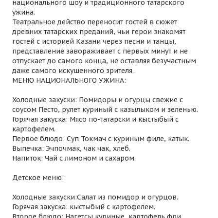
национального шоу и традиционного татарского
ужина.
Театральное действо переносит гостей в сюжет
древних татарских преданий, чьи герои знакомят
гостей с историей Казани через песни и танцы,
представление завораживает с первых минут и не
отпускает до самого конца, не оставляя безучастным
даже самого искушенного зрителя.
МЕНЮ НАЦИОНАЛЬНОГО УЖИНА:
Холодные закуски: Помидоры и огурцы свежие с
соусом Песто, рулет куриный с казылыком и зеленью.
Горячая закуска: Мясо по-татарски и кыстыбый с
картофелем.
Первое блюдо: Суп Токмач с куриным филе, катык.
Выпечка: Эчпочмак, чак чак, хлеб.
Напиток: Чай с лимоном и сахаром.
Детское меню:
Холодные закуски:Салат из помидор и огурцов.
Горячая закуска: кыстыбый с картофелем.
Второе блюдо: Нагетсы куриные, картофель фри.