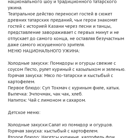
национального шоу и традиционного татарского
ужина.
Театральное действо переносит гостей в сюжет
древних татарских преданий, чьи герои знакомят
гостей с историей Казани через песни и танцы,
представление завораживает с первых минут и не
отпускает до самого конца, не оставляя безучастным
даже самого искушенного зрителя.
МЕНЮ НАЦИОНАЛЬНОГО УЖИНА:
Холодные закуски: Помидоры и огурцы свежие с
соусом Песто, рулет куриный с казылыком и зеленью.
Горячая закуска: Мясо по-татарски и кыстыбый с
картофелем.
Первое блюдо: Суп Токмач с куриным филе, катык.
Выпечка: Эчпочмак, чак чак, хлеб.
Напиток: Чай с лимоном и сахаром.
Детское меню:
Холодные закуски:Салат из помидор и огурцов.
Горячая закуска: кыстыбый с картофелем.
Второе блюдо: Нагетсы куриные, картофель фри.