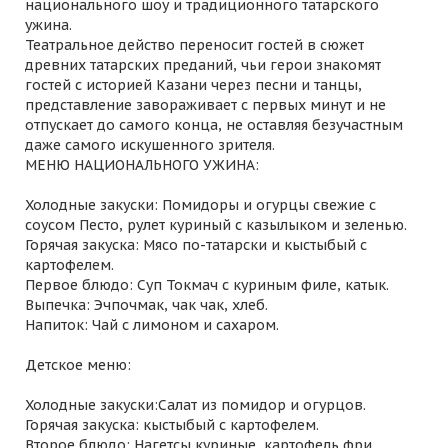
национального шоу и традиционного татарского
ужина.
Театральное действо переносит гостей в сюжет
древних татарских преданий, чьи герои знакомят
гостей с историей Казани через песни и танцы,
представление завораживает с первых минут и не
отпускает до самого конца, не оставляя безучастным
даже самого искушенного зрителя.
МЕНЮ НАЦИОНАЛЬНОГО УЖИНА:
Холодные закуски: Помидоры и огурцы свежие с
соусом Песто, рулет куриный с казылыком и зеленью.
Горячая закуска: Мясо по-татарски и кыстыбый с
картофелем.
Первое блюдо: Суп Токмач с куриным филе, катык.
Выпечка: Эчпочмак, чак чак, хлеб.
Напиток: Чай с лимоном и сахаром.
Детское меню:
Холодные закуски:Салат из помидор и огурцов.
Горячая закуска: кыстыбый с картофелем.
Второе блюдо: Нагетсы куриные, картофель фри.