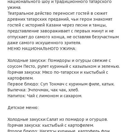
национального шоу и традиционного татарского
ужина.
Театральное действо переносит гостей в сюжет
древних татарских преданий, чьи герои знакомят
гостей с историей Казани через песни и танцы,
представление завораживает с первых минут и не
отпускает до самого конца, не оставляя безучастным
даже самого искушенного зрителя.
МЕНЮ НАЦИОНАЛЬНОГО УЖИНА:
Холодные закуски: Помидоры и огурцы свежие с
соусом Песто, рулет куриный с казылыком и зеленью.
Горячая закуска: Мясо по-татарски и кыстыбый с
картофелем.
Первое блюдо: Суп Токмач с куриным филе, катык.
Выпечка: Эчпочмак, чак чак, хлеб.
Напиток: Чай с лимоном и сахаром.
Детское меню:
Холодные закуски:Салат из помидор и огурцов.
Горячая закуска: кыстыбый с картофелем.
Второе блюдо: Нагетсы куриные, картофель фри.