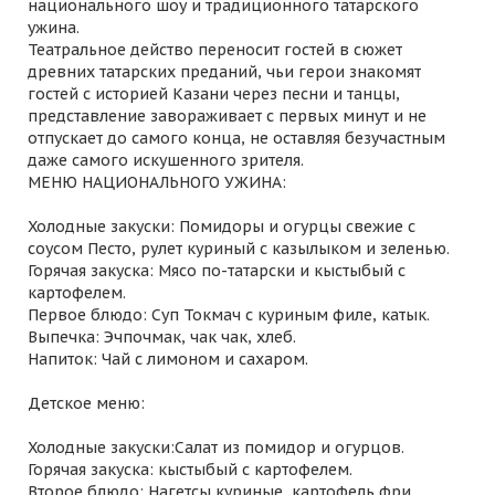
национального шоу и традиционного татарского
ужина.
Театральное действо переносит гостей в сюжет
древних татарских преданий, чьи герои знакомят
гостей с историей Казани через песни и танцы,
представление завораживает с первых минут и не
отпускает до самого конца, не оставляя безучастным
даже самого искушенного зрителя.
МЕНЮ НАЦИОНАЛЬНОГО УЖИНА:
Холодные закуски: Помидоры и огурцы свежие с
соусом Песто, рулет куриный с казылыком и зеленью.
Горячая закуска: Мясо по-татарски и кыстыбый с
картофелем.
Первое блюдо: Суп Токмач с куриным филе, катык.
Выпечка: Эчпочмак, чак чак, хлеб.
Напиток: Чай с лимоном и сахаром.
Детское меню:
Холодные закуски:Салат из помидор и огурцов.
Горячая закуска: кыстыбый с картофелем.
Второе блюдо: Нагетсы куриные, картофель фри.