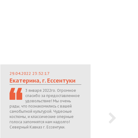
29.04.2022 23:52:17
29.
Екатерина, г. Ессентуки
Лю
3 января 2022го. Огромное
спасибо за предоставленное
удовольствие! Мы очень
рады, что познакомились с вашей
теп
самобытной культурой. Чудесные
поже
костюмы, и классические оперные
05.0
голоса запомнятся нам надолго!
Северный Кавказ г. Ессентуки.