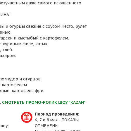
 безучастным даже самого искушенного
ИНА:
ы и огурцы свежие с соусом Песто, рулет
енью.
атарски и кыстыбый с картофелем.
с куриным филе, катык.
 хлеб.
сахаром.
 помидор и огурцов.
с картофелем.
иные, картофель фри.
.
СМОТРЕТЬ ПРОМО-РОЛИК ШОУ "KAZAN"
Период проведения:
6, 7 и 8 мая - ПОКАЗЫ
шоу:
ОТМЕНЕНЫ