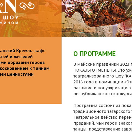
анский Кремль, кафе
О ПРОГРАММЕ
стей и жителей
ими образами героев
В майские праздники 2023 г
икосновением к тайнам
ПОКАЗЫ ОТМЕНЕНЫ. Это уже
ыми ценностями
театрализованного шоу "K
2016 года в номинации «От
развитие и популяризацию 
республиканского конкурса
Программа состоит из пока
традиционного татарского 
Театральное действо перен
преданий, чьи герои знаком
танцы, представление заво