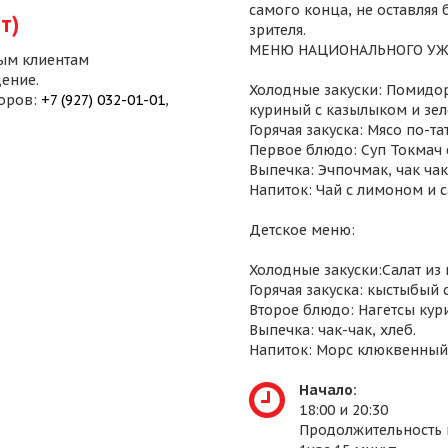
самого конца, не оставляя
т)
зрителя.
МЕНЮ НАЦИОНАЛЬНОГО УЖ
ым клиентам
ение.
Холодные закуски: Помидор
воров:
+7 (927) 032-01-01
,
куриный с казылыком и зел
Горячая закуска: Мясо по-т
Первое блюдо: Суп Токмач 
Выпечка: Эчпочмак, чак чак,
Напиток: Чай с лимоном и 
Детское меню:
Холодные закуски:Салат из
Горячая закуска: кыстыбый 
Второе блюдо: Нагетсы кур
Выпечка: чак-чак, хлеб.
Напиток: Морс клюквенный
Начало:
18:00 и 20:30
Продолжительность 