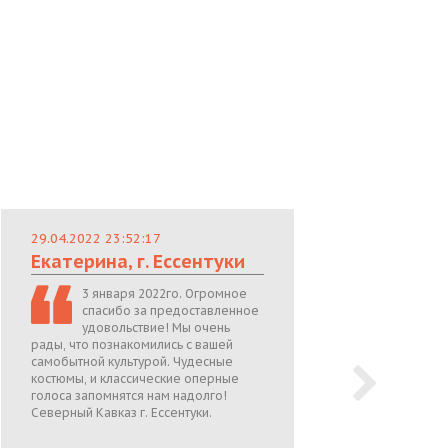
29.04.2022 23:52:17
29.
Екатерина, г. Ессентуки
Лю
3 января 2022го. Огромное
спасибо за предоставленное
удовольствие! Мы очень
рады, что познакомились с вашей
теп
самобытной культурой. Чудесные
поже
костюмы, и классические оперные
05.0
голоса запомнятся нам надолго!
Северный Кавказ г. Ессентуки.