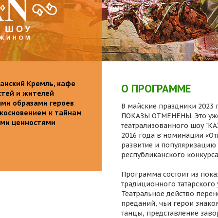
анский Кремль, кафе
О ПРОГРАММЕ
стей и жителей
ими образами героев
В майские праздники 2023 г
икосновением к тайнам
ПОКАЗЫ ОТМЕНЕНЫ. Это уже
ыми ценностями
театрализованного шоу "K
2016 года в номинации «От
развитие и популяризацию 
республиканского конкурса
Программа состоит из пока
традиционного татарского 
Театральное действо перен
преданий, чьи герои знаком
танцы, представление заво