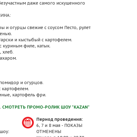
 безучастным даже самого искушенного
ИНА:
ы и огурцы свежие с соусом Песто, рулет
енью.
атарски и кыстыбый с картофелем.
с куриным филе, катык.
 хлеб.
сахаром.
 помидор и огурцов.
с картофелем.
иные, картофель фри.
.
СМОТРЕТЬ ПРОМО-РОЛИК ШОУ "KAZAN"
Период проведения:
6, 7 и 8 мая - ПОКАЗЫ
шоу:
ОТМЕНЕНЫ