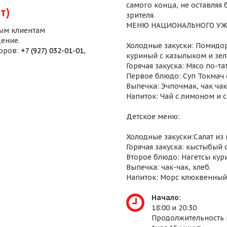
самого конца, не оставляя
т)
зрителя.
МЕНЮ НАЦИОНАЛЬНОГО УЖ
ым клиентам
ение.
Холодные закуски: Помидор
воров:
+7 (927) 032-01-01
,
куриный с казылыком и зел
Горячая закуска: Мясо по-т
Первое блюдо: Суп Токмач 
Выпечка: Эчпочмак, чак чак,
Напиток: Чай с лимоном и 
Детское меню:
Холодные закуски:Салат из
Горячая закуска: кыстыбый 
Второе блюдо: Нагетсы кур
Выпечка: чак-чак, хлеб.
Напиток: Морс клюквенный
Начало:
18:00 и 20:30
Продолжительность 