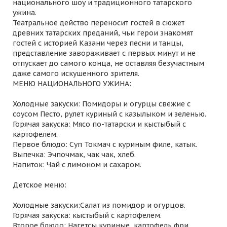
национального шоу и традиционного татарского
ужина.
Театральное действо переносит гостей в сюжет
древних татарских преданий, чьи герои знакомят
гостей с историей Казани через песни и танцы,
представление завораживает с первых минут и не
отпускает до самого конца, не оставляя безучастным
даже самого искушенного зрителя.
МЕНЮ НАЦИОНАЛЬНОГО УЖИНА:
Холодные закуски: Помидоры и огурцы свежие с
соусом Песто, рулет куриный с казылыком и зеленью.
Горячая закуска: Мясо по-татарски и кыстыбый с
картофелем.
Первое блюдо: Суп Токмач с куриным филе, катык.
Выпечка: Эчпочмак, чак чак, хлеб.
Напиток: Чай с лимоном и сахаром.
Детское меню:
Холодные закуски:Салат из помидор и огурцов.
Горячая закуска: кыстыбый с картофелем.
Второе блюдо: Нагетсы куриные, картофель фри.