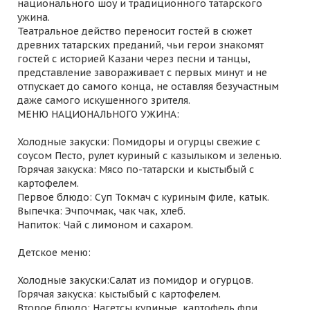
национального шоу и традиционного татарского
ужина.
Театральное действо переносит гостей в сюжет
древних татарских преданий, чьи герои знакомят
гостей с историей Казани через песни и танцы,
представление завораживает с первых минут и не
отпускает до самого конца, не оставляя безучастным
даже самого искушенного зрителя.
МЕНЮ НАЦИОНАЛЬНОГО УЖИНА:
Холодные закуски: Помидоры и огурцы свежие с
соусом Песто, рулет куриный с казылыком и зеленью.
Горячая закуска: Мясо по-татарски и кыстыбый с
картофелем.
Первое блюдо: Суп Токмач с куриным филе, катык.
Выпечка: Эчпочмак, чак чак, хлеб.
Напиток: Чай с лимоном и сахаром.
Детское меню:
Холодные закуски:Салат из помидор и огурцов.
Горячая закуска: кыстыбый с картофелем.
Второе блюдо: Нагетсы куриные, картофель фри.