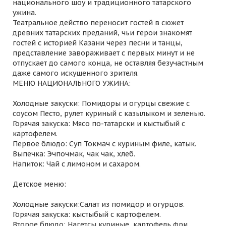
национального шоу и традиционного татарского
ужина.
Театральное действо переносит гостей в сюжет
древних татарских преданий, чьи герои знакомят
гостей с историей Казани через песни и танцы,
представление завораживает с первых минут и не
отпускает до самого конца, не оставляя безучастным
даже самого искушенного зрителя.
МЕНЮ НАЦИОНАЛЬНОГО УЖИНА:
Холодные закуски: Помидоры и огурцы свежие с
соусом Песто, рулет куриный с казылыком и зеленью.
Горячая закуска: Мясо по-татарски и кыстыбый с
картофелем.
Первое блюдо: Суп Токмач с куриным филе, катык.
Выпечка: Эчпочмак, чак чак, хлеб.
Напиток: Чай с лимоном и сахаром.
Детское меню:
Холодные закуски:Салат из помидор и огурцов.
Горячая закуска: кыстыбый с картофелем.
Второе блюдо: Нагетсы куриные, картофель фри.