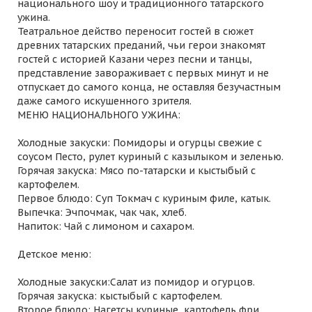
национального шоу и традиционного татарского
ужина.
Театральное действо переносит гостей в сюжет
древних татарских преданий, чьи герои знакомят
гостей с историей Казани через песни и танцы,
представление завораживает с первых минут и не
отпускает до самого конца, не оставляя безучастным
даже самого искушенного зрителя.
МЕНЮ НАЦИОНАЛЬНОГО УЖИНА:
Холодные закуски: Помидоры и огурцы свежие с
соусом Песто, рулет куриный с казылыком и зеленью.
Горячая закуска: Мясо по-татарски и кыстыбый с
картофелем.
Первое блюдо: Суп Токмач с куриным филе, катык.
Выпечка: Эчпочмак, чак чак, хлеб.
Напиток: Чай с лимоном и сахаром.
Детское меню:
Холодные закуски:Салат из помидор и огурцов.
Горячая закуска: кыстыбый с картофелем.
Второе блюдо: Нагетсы куриные, картофель фри.