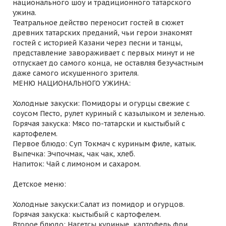
национального шоу и традиционного татарского
ужина.
Театральное действо переносит гостей в сюжет
древних татарских преданий, чьи герои знакомят
гостей с историей Казани через песни и танцы,
представление завораживает с первых минут и не
отпускает до самого конца, не оставляя безучастным
даже самого искушенного зрителя.
МЕНЮ НАЦИОНАЛЬНОГО УЖИНА:
Холодные закуски: Помидоры и огурцы свежие с
соусом Песто, рулет куриный с казылыком и зеленью.
Горячая закуска: Мясо по-татарски и кыстыбый с
картофелем.
Первое блюдо: Суп Токмач с куриным филе, катык.
Выпечка: Эчпочмак, чак чак, хлеб.
Напиток: Чай с лимоном и сахаром.
Детское меню:
Холодные закуски:Салат из помидор и огурцов.
Горячая закуска: кыстыбый с картофелем.
Второе блюдо: Нагетсы куриные, картофель фри.