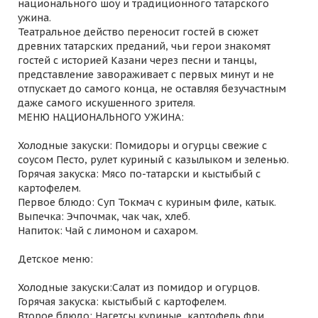
национального шоу и традиционного татарского
ужина.
Театральное действо переносит гостей в сюжет
древних татарских преданий, чьи герои знакомят
гостей с историей Казани через песни и танцы,
представление завораживает с первых минут и не
отпускает до самого конца, не оставляя безучастным
даже самого искушенного зрителя.
МЕНЮ НАЦИОНАЛЬНОГО УЖИНА:
Холодные закуски: Помидоры и огурцы свежие с
соусом Песто, рулет куриный с казылыком и зеленью.
Горячая закуска: Мясо по-татарски и кыстыбый с
картофелем.
Первое блюдо: Суп Токмач с куриным филе, катык.
Выпечка: Эчпочмак, чак чак, хлеб.
Напиток: Чай с лимоном и сахаром.
Детское меню:
Холодные закуски:Салат из помидор и огурцов.
Горячая закуска: кыстыбый с картофелем.
Второе блюдо: Нагетсы куриные, картофель фри.